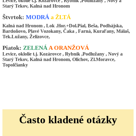
Levice, okolie t.j. Kozárovce , Rybník ,Podlužany , Nový a
Starý Tekov, Kalná nad Hronom
Štvrtok:
MODRÁ
a ŽLTÁ
Kalná nad Hronom , Lok .Hor.+Dol.Pial, Beša, Podhájska,
Bardoňovo, Plavé Vozokany, Čaka , Farná, Kuraľany, Málaš,
Tek.Lužany, Želizovce,
Piatok:
ZELENÁ
A ORANŽOVÁ
Levice, oklolie t.j. Kozárovce , Rybník ,Podlužany , Nový a
Starý Tekov, Kalná nad Hronom, Olichov, Zl.Moravce,
Topolčianky
Často kladené otázky