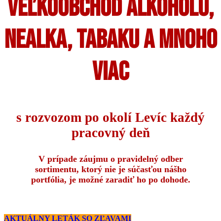
VEĽKOOBCHOD ALKOHOLU,
NEALKA, TABAKU A MNOHO
VIAC
s rozvozom po okolí Levíc každý
pracovný deň
V prípade záujmu o pravidelný odber
sortimentu, ktorý nie je súčasťou nášho
portfólia, je možné zaradiť ho po dohode.
AKTUÁLNY LETÁK SO ZĽAVAMI