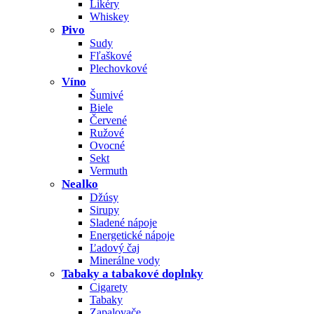
Likéry
Whiskey
Pivo
Sudy
Fľaškové
Plechovkové
Víno
Šumivé
Biele
Červené
Ružové
Ovocné
Sekt
Vermuth
Nealko
Džúsy
Sirupy
Sladené nápoje
Energetické nápoje
Ľadový čaj
Minerálne vody
Tabaky a tabakové doplnky
Cigarety
Tabaky
Zapalovače