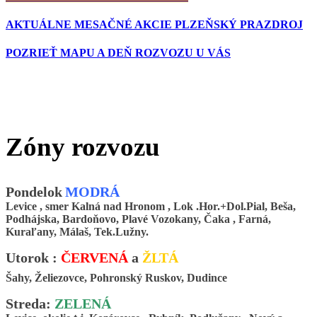
AKTUÁLNE MESAČNÉ AKCIE PLZEŇSKÝ PRAZDROJ
POZRIEŤ MAPU A DEŇ ROZVOZU U VÁS
Zóny rozvozu
Pondelok
MODRÁ
Levice , smer Kalná nad Hronom , Lok .Hor.+Dol.Pial, Beša,
Podhájska, Bardoňovo, Plavé Vozokany, Čaka , Farná,
Kuraľany, Málaš, Tek.Lužny.
Utorok :
ČERVENÁ
a
ŽLTÁ
Šahy, Želiezovce, Pohronský Ruskov, Dudince
Streda:
ZELENÁ