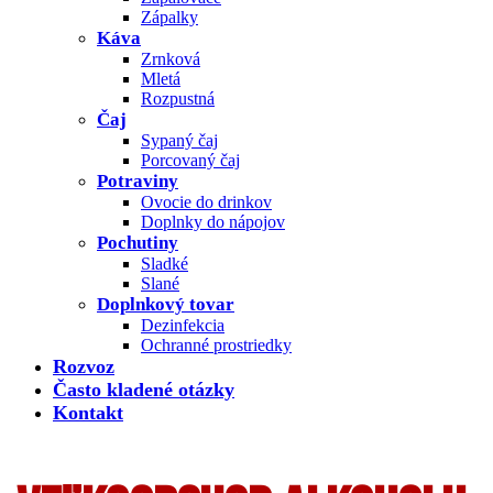
Zápalky
Káva
Zrnková
Mletá
Rozpustná
Čaj
Sypaný čaj
Porcovaný čaj
Potraviny
Ovocie do drinkov
Doplnky do nápojov
Pochutiny
Sladké
Slané
Doplnkový tovar
Dezinfekcia
Ochranné prostriedky
Rozvoz
Často kladené otázky
Kontakt