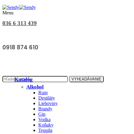
Menu
036 6 313 439
0918 874 610
Hľadať:
Katalóg
VYHĽADÁVANIE
Alkohol
Rum
Destiláty
Liehoviny
Brandy
Gin
Vodka
Koňaky
Tequila