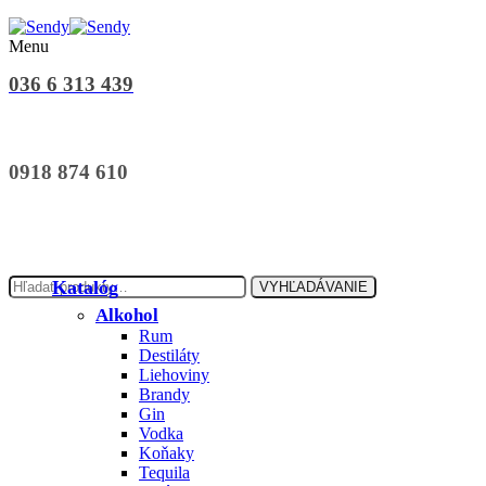
Menu
036 6 313 439
0918 874 610
Hľadať:
Katalóg
VYHĽADÁVANIE
Alkohol
Rum
Destiláty
Liehoviny
Brandy
Gin
Vodka
Koňaky
Tequila