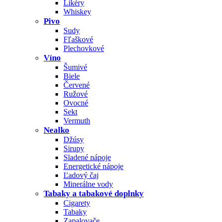
Likéry
Whiskey
Pivo
Sudy
Fľaškové
Plechovkové
Víno
Šumivé
Biele
Červené
Ružové
Ovocné
Sekt
Vermuth
Nealko
Džúsy
Sirupy
Sladené nápoje
Energetické nápoje
Ľadový čaj
Minerálne vody
Tabaky a tabakové doplnky
Cigarety
Tabaky
Zapalovače