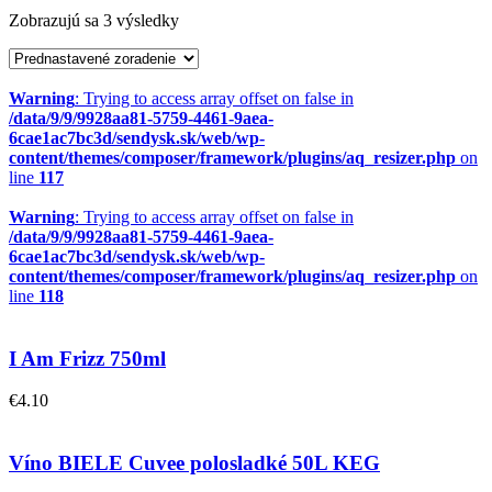
Zobrazujú sa 3 výsledky
Warning
: Trying to access array offset on false in
/data/9/9/9928aa81-5759-4461-9aea-
6cae1ac7bc3d/sendysk.sk/web/wp-
content/themes/composer/framework/plugins/aq_resizer.php
on
line
117
Warning
: Trying to access array offset on false in
/data/9/9/9928aa81-5759-4461-9aea-
6cae1ac7bc3d/sendysk.sk/web/wp-
content/themes/composer/framework/plugins/aq_resizer.php
on
line
118
I Am Frizz 750ml
€
4.10
Víno BIELE Cuvee polosladké 50L KEG