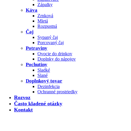
Zápalky
Káva
Zrnková
Mletá
Rozpustná
Čaj
Sypaný čaj
Porcovaný čaj
Potraviny
Ovocie do drinkov
Doplnky do nápojov
Pochutiny
Sladké
Slané
Doplnkový tovar
Dezinfekcia
Ochranné prostriedky
Rozvoz
Často kladené otázky
Kontakt