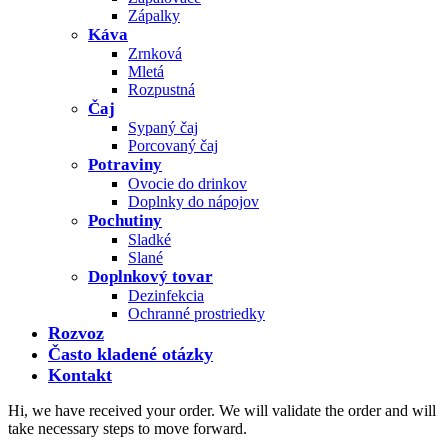
Zápalky
Káva
Zrnková
Mletá
Rozpustná
Čaj
Sypaný čaj
Porcovaný čaj
Potraviny
Ovocie do drinkov
Doplnky do nápojov
Pochutiny
Sladké
Slané
Doplnkový tovar
Dezinfekcia
Ochranné prostriedky
Rozvoz
Často kladené otázky
Kontakt
Hi, we have received your order. We will validate the order and will
take necessary steps to move forward.