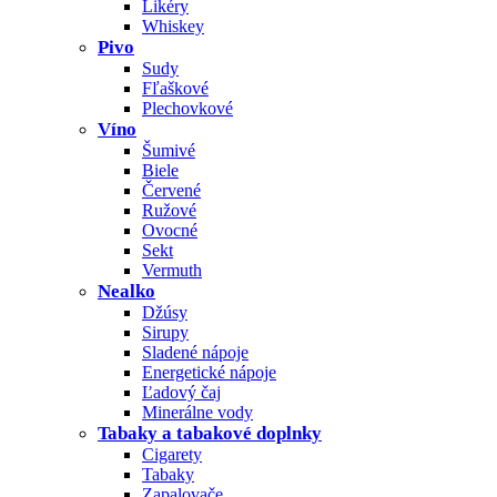
Likéry
Whiskey
Pivo
Sudy
Fľaškové
Plechovkové
Víno
Šumivé
Biele
Červené
Ružové
Ovocné
Sekt
Vermuth
Nealko
Džúsy
Sirupy
Sladené nápoje
Energetické nápoje
Ľadový čaj
Minerálne vody
Tabaky a tabakové doplnky
Cigarety
Tabaky
Zapalovače