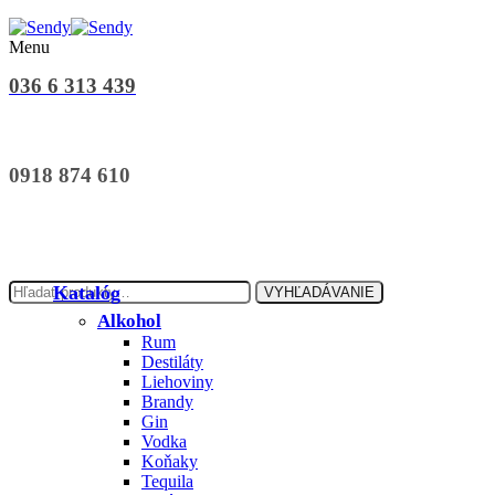
Menu
036 6 313 439
0918 874 610
Hľadať:
Katalóg
VYHĽADÁVANIE
Alkohol
Rum
Destiláty
Liehoviny
Brandy
Gin
Vodka
Koňaky
Tequila