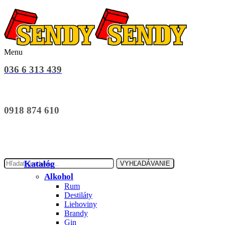
Menu
036 6 313 439
0918 874 610
Hľadať:
Katalóg
VYHĽADÁVANIE
Alkohol
Rum
Destiláty
Liehoviny
Brandy
Gin