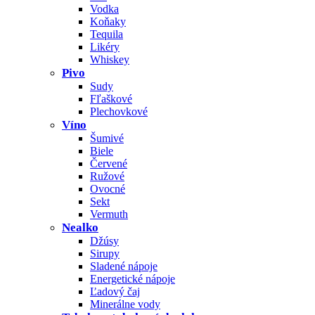
Vodka
Koňaky
Tequila
Likéry
Whiskey
Pivo
Sudy
Fľaškové
Plechovkové
Víno
Šumivé
Biele
Červené
Ružové
Ovocné
Sekt
Vermuth
Nealko
Džúsy
Sirupy
Sladené nápoje
Energetické nápoje
Ľadový čaj
Minerálne vody