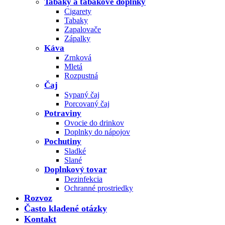
Tabaky a tabakové doplnky
Cigarety
Tabaky
Zapalovače
Zápalky
Káva
Zrnková
Mletá
Rozpustná
Čaj
Sypaný čaj
Porcovaný čaj
Potraviny
Ovocie do drinkov
Doplnky do nápojov
Pochutiny
Sladké
Slané
Doplnkový tovar
Dezinfekcia
Ochranné prostriedky
Rozvoz
Často kladené otázky
Kontakt