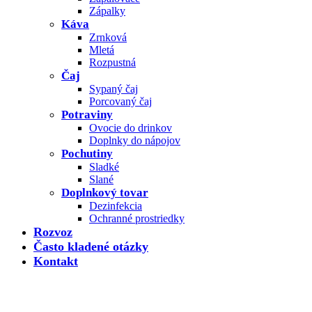
Zápalky
Káva
Zrnková
Mletá
Rozpustná
Čaj
Sypaný čaj
Porcovaný čaj
Potraviny
Ovocie do drinkov
Doplnky do nápojov
Pochutiny
Sladké
Slané
Doplnkový tovar
Dezinfekcia
Ochranné prostriedky
Rozvoz
Často kladené otázky
Kontakt