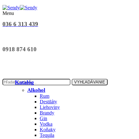
Menu
036 6 313 439
0918 874 610
Hľadať:
Katalóg
VYHĽADÁVANIE
Alkohol
Rum
Destiláty
Liehoviny
Brandy
Gin
Vodka
Koňaky
Tequila