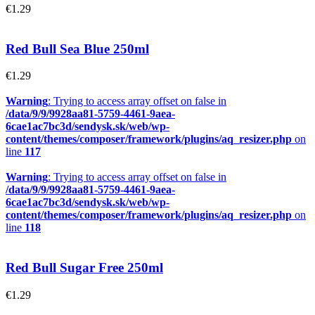
€
1.29
Red Bull Sea Blue 250ml
€
1.29
Warning
: Trying to access array offset on false in
/data/9/9/9928aa81-5759-4461-9aea-
6cae1ac7bc3d/sendysk.sk/web/wp-
content/themes/composer/framework/plugins/aq_resizer.php
on
line
117
Warning
: Trying to access array offset on false in
/data/9/9/9928aa81-5759-4461-9aea-
6cae1ac7bc3d/sendysk.sk/web/wp-
content/themes/composer/framework/plugins/aq_resizer.php
on
line
118
Red Bull Sugar Free 250ml
€
1.29