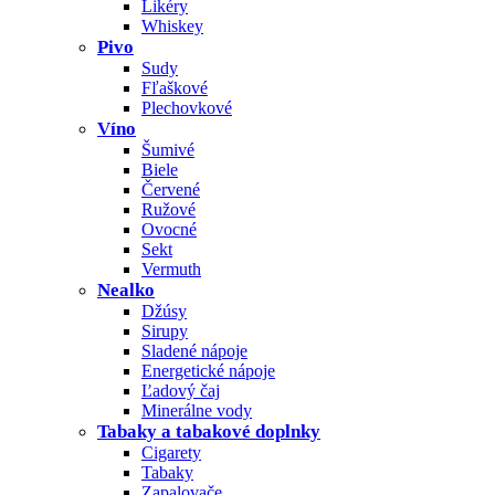
Likéry
Whiskey
Pivo
Sudy
Fľaškové
Plechovkové
Víno
Šumivé
Biele
Červené
Ružové
Ovocné
Sekt
Vermuth
Nealko
Džúsy
Sirupy
Sladené nápoje
Energetické nápoje
Ľadový čaj
Minerálne vody
Tabaky a tabakové doplnky
Cigarety
Tabaky
Zapalovače