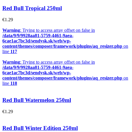
Red Bull Tropical 250ml
€
1.29
Warning
: Trying to access array offset on false in
/data/9/9/9928aa81-5759-4461-9aea-
6cae1ac7bc3d/sendysk.sk/web/wp-
content/themes/composer/framework/plugins/aq_resizer.php
on
line
117
Warning
: Trying to access array offset on false in
/data/9/9/9928aa81-5759-4461-9aea-
6cae1ac7bc3d/sendysk.sk/web/wp-
content/themes/composer/framework/plugins/aq_resizer.php
on
line
118
Red Bull Watermelon 250ml
€
1.29
Red Bull Winter Edition 250ml