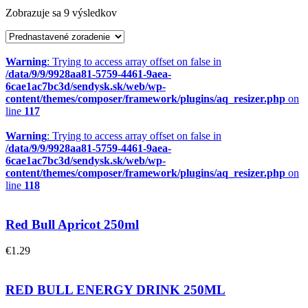
Zobrazuje sa 9 výsledkov
Warning
: Trying to access array offset on false in
/data/9/9/9928aa81-5759-4461-9aea-
6cae1ac7bc3d/sendysk.sk/web/wp-
content/themes/composer/framework/plugins/aq_resizer.php
on
line
117
Warning
: Trying to access array offset on false in
/data/9/9/9928aa81-5759-4461-9aea-
6cae1ac7bc3d/sendysk.sk/web/wp-
content/themes/composer/framework/plugins/aq_resizer.php
on
line
118
Red Bull Apricot 250ml
€
1.29
RED BULL ENERGY DRINK 250ML