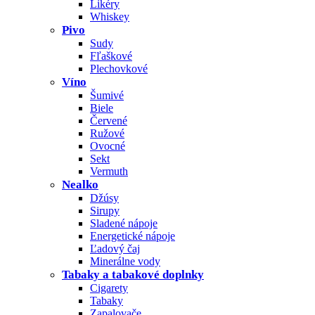
Likéry
Whiskey
Pivo
Sudy
Fľaškové
Plechovkové
Víno
Šumivé
Biele
Červené
Ružové
Ovocné
Sekt
Vermuth
Nealko
Džúsy
Sirupy
Sladené nápoje
Energetické nápoje
Ľadový čaj
Minerálne vody
Tabaky a tabakové doplnky
Cigarety
Tabaky
Zapalovače