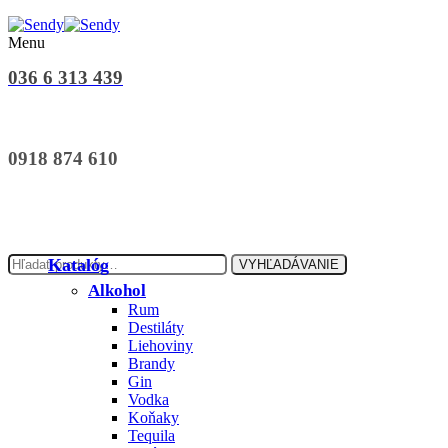
Menu
036 6 313 439
0918 874 610
Hľadať:
Katalóg
VYHĽADÁVANIE
Alkohol
Rum
Destiláty
Liehoviny
Brandy
Gin
Vodka
Koňaky
Tequila