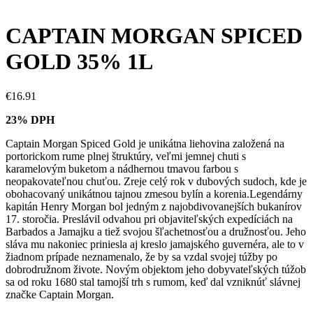
CAPTAIN MORGAN SPICED
GOLD 35% 1L
€
16.91
23% DPH
Captain Morgan Spiced Gold je unikátna liehovina založená na
portorickom rume plnej štruktúry, veľmi jemnej chuti s
karamelovým buketom a nádhernou tmavou farbou s
neopakovateľnou chuťou. Zreje celý rok v dubových sudoch, kde je
obohacovaný unikátnou tajnou zmesou bylín a korenia.Legendárny
kapitán Henry Morgan bol jedným z najobdivovanejších bukanírov
17. storočia. Preslávil odvahou pri objaviteľských expedíciách na
Barbados a Jamajku a tiež svojou šľachetnosťou a družnosťou. Jeho
sláva mu nakoniec priniesla aj kreslo jamajského guvernéra, ale to v
žiadnom prípade neznamenalo, že by sa vzdal svojej túžby po
dobrodružnom živote. Novým objektom jeho dobyvateľských túžob
sa od roku 1680 stal tamojší trh s rumom, keď dal vzniknúť slávnej
značke Captain Morgan.