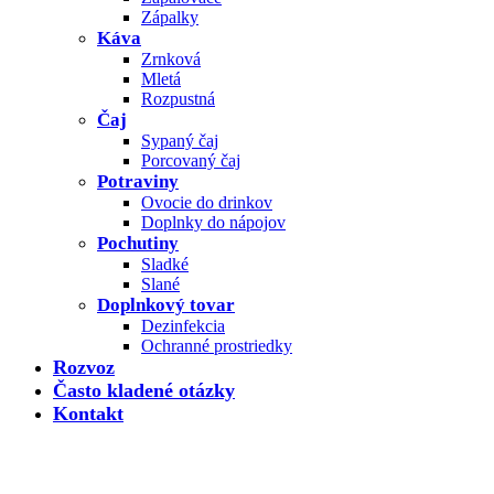
Zápalky
Káva
Zrnková
Mletá
Rozpustná
Čaj
Sypaný čaj
Porcovaný čaj
Potraviny
Ovocie do drinkov
Doplnky do nápojov
Pochutiny
Sladké
Slané
Doplnkový tovar
Dezinfekcia
Ochranné prostriedky
Rozvoz
Často kladené otázky
Kontakt