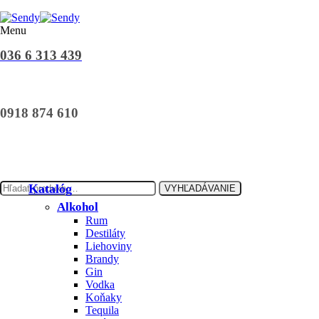
Menu
036 6 313 439
0918 874 610
Katalóg
VYHĽADÁVANIE
Alkohol
Rum
Destiláty
Liehoviny
Brandy
Gin
Vodka
Koňaky
Tequila