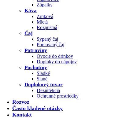
Zápalky
Káva
Zrnková
Mletá
Rozpustná
Čaj
Sypaný čaj
Porcovaný čaj
Potraviny
Ovocie do drinkov
Doplnky do nápojov
Pochutiny
Sladké
Slané
Doplnkový tovar
Dezinfekcia
Ochranné prostriedky
Rozvoz
Často kladené otázky
Kontakt