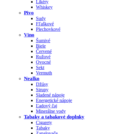
Likéry
Whiskey
Pivo
Sudy
Fľaškové
Plechovkové
Víno
Šumivé
Biele
Červené
Ružové
Ovocné
Sekt
Vermuth
Nealko
Džúsy
Sirupy
Sladené nápoje
Energetické nápoje
Ľadový čaj
Minerálne vody
Tabaky a tabakové doplnky
Cigarety
Tabaky
Zapalovače