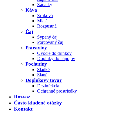
Zápalky
Káva
Zrnková
Mletá
Rozpustná
Čaj
Sypaný čaj
Porcovaný čaj
Potraviny
Ovocie do drinkov
Doplnky do nápojov
Pochutiny
Sladké
Slané
Doplnkový tovar
Dezinfekcia
Ochranné prostriedky
Rozvoz
Často kladené otázky
Kontakt