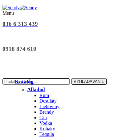
Menu
036 6 313 439
0918 874 610
Hľadať:
Katalóg
VYHĽADÁVANIE
Alkohol
Rum
Destiláty
Liehoviny
Brandy
Gin
Vodka
Koňaky
Tequila