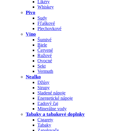
Likéry
Whiskey
Pivo
Sudy
Fľaškové
Plechovkové
Víno
Šumivé
Biele
Červené
Ružové
Ovocné
Sekt
Vermuth
Nealko
Džúsy
Sirupy
Sladené nápoje
Energetické nápoje
Ľadový čaj
Minerálne vody
Tabaky a tabakové doplnky
Cigarety
Tabaky
Zapalovače