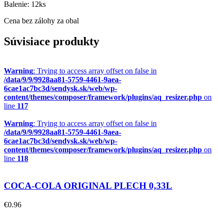
Balenie: 12ks
Cena bez zálohy za obal
Súvisiace produkty
Warning
: Trying to access array offset on false in
/data/9/9/9928aa81-5759-4461-9aea-
6cae1ac7bc3d/sendysk.sk/web/wp-
content/themes/composer/framework/plugins/aq_resizer.php
on
line
117
Warning
: Trying to access array offset on false in
/data/9/9/9928aa81-5759-4461-9aea-
6cae1ac7bc3d/sendysk.sk/web/wp-
content/themes/composer/framework/plugins/aq_resizer.php
on
line
118
COCA-COLA ORIGINAL PLECH 0,33L
€
0.96