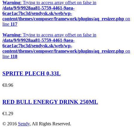
Warning
: Trying to access array offset on false in
/data/9/9/9928aa81-5759-4461-9aea-
6cae1ac7bc3d/sendysk.sk/web/wp-
content/themes/composer/framework/plugins/aq_resizer.php
on
line
117
Warning
: Trying to access array offset on false in
/data/9/9/9928aa81-5759-4461-9aea-
6cae1ac7bc3d/sendysk.sk/web/wp-
content/themes/composer/framework/plugins/aq_resizer.php
on
line
118
SPRITE PLECH 0,33L
€
0.96
RED BULL ENERGY DRINK 250ML
€
1.29
© 2016
Sendy
, All Rights Reserved.