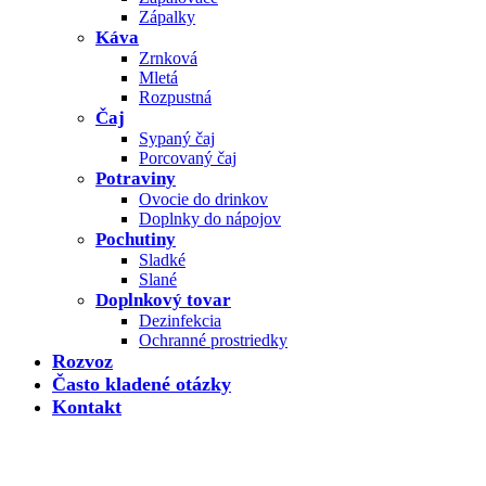
Zápalky
Káva
Zrnková
Mletá
Rozpustná
Čaj
Sypaný čaj
Porcovaný čaj
Potraviny
Ovocie do drinkov
Doplnky do nápojov
Pochutiny
Sladké
Slané
Doplnkový tovar
Dezinfekcia
Ochranné prostriedky
Rozvoz
Často kladené otázky
Kontakt