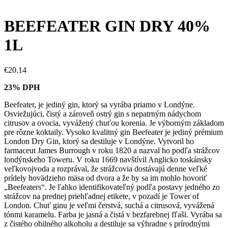
BEEFEATER GIN DRY 40%
1L
€
20.14
23% DPH
Beefeater, je jediný gin, ktorý sa vyrába priamo v Londýne.
Osviežujúci, čistý a zároveň ostrý gin s nepatrným nádychom
citrusov a ovocia, vyvážený chuťou korenia. Je výborným základom
pre rôzne koktaily. Vysoko kvalitný gin Beefeater je jediný prémium
London Dry Gin, ktorý sa destiluje v Londýne. Vytvoril ho
farmaceut James Burrough v roku 1820 a nazval ho podľa strážcov
londýnskeho Toweru. V roku 1669 navštívil Anglicko toskánsky
veľkovojvoda a rozprával, že strážcovia dostávajú denne veľké
prídely hovädzieho mäsa od dvora a že by sa im mohlo hovoriť
„Beefeaters“. Je ľahko identifikovateľný podľa postavy jedného zo
strážcov na prednej priehľadnej etikete, v pozadí je Tower of
London. Chuť ginu je veľmi čerstvá, suchá a citrusová, vyvážená
tónmi karamelu. Farba je jasná a čistá v bezfarebnej fľaši. Vyrába sa
z čistého obilného alkoholu a destiluje sa výhradne s prírodnými