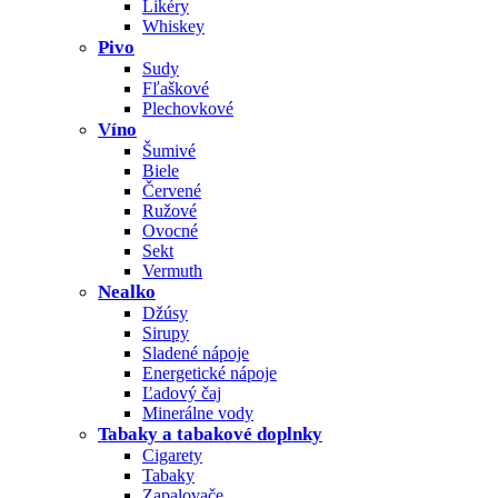
Likéry
Whiskey
Pivo
Sudy
Fľaškové
Plechovkové
Víno
Šumivé
Biele
Červené
Ružové
Ovocné
Sekt
Vermuth
Nealko
Džúsy
Sirupy
Sladené nápoje
Energetické nápoje
Ľadový čaj
Minerálne vody
Tabaky a tabakové doplnky
Cigarety
Tabaky
Zapalovače