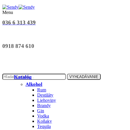
Menu
036 6 313 439
0918 874 610
Hľadať:
Katalóg
VYHĽADÁVANIE
Alkohol
Rum
Destiláty
Liehoviny
Brandy
Gin
Vodka
Koňaky
Tequila