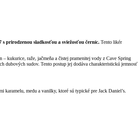
7 s prirodzenou sladkosťou a sviežosťou černíc.
Tento likér
n – kukurice, raže, jačmeňa a čistej pramenitej vody z Cave Spring
ch dubových sudov. Tento postup jej dodáva charakteristickú jemnosť
i karamelu, medu a vanilky, ktoré sú typické pre Jack Daniel’s.