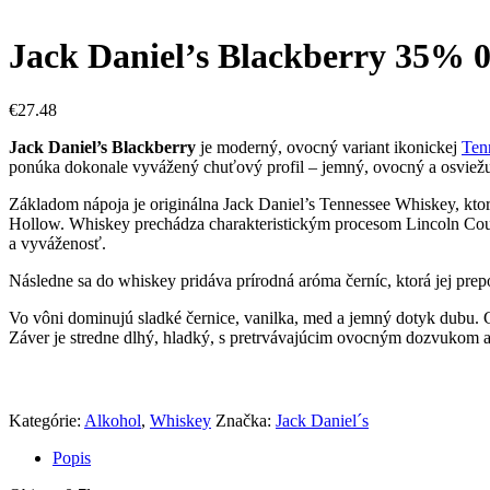
Jack Daniel’s Blackberry 35% 0
€
27.48
Jack Daniel’s Blackberry
je moderný, ovocný variant ikonickej
Ten
ponúka dokonale vyvážený chuťový profil – jemný, ovocný a osviežuj
Základom nápoja je originálna Jack Daniel’s Tennessee Whiskey, ktorá
Hollow. Whiskey prechádza charakteristickým procesom Lincoln Count
a vyváženosť.
Následne sa do whiskey pridáva prírodná aróma černíc, ktorá jej pre
Vo vôni dominujú sladké černice, vanilka, med a jemný dotyk dubu. Ch
Záver je stredne dlhý, hladký, s pretrvávajúcim ovocným dozvukom 
Kategórie:
Alkohol
,
Whiskey
Značka:
Jack Daniel´s
Popis