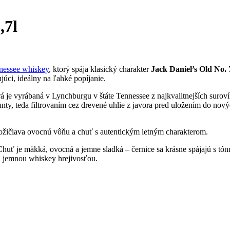
,7l
nessee whiskey
, ktorý spája klasický charakter
Jack Daniel’s Old No. 
úci, ideálny na ľahké popíjanie.
 je vyrábaná v Lynchburgu v štáte Tennessee z najkvalitnejších suroví
y, teda filtrovaním cez drevené uhlie z javora pred uložením do nový
požičiava ovocnú vôňu a chuť s autentickým letným charakterom.
uť je mäkká, ovocná a jemne sladká – černice sa krásne spájajú s tónm
a jemnou whiskey hrejivosťou.