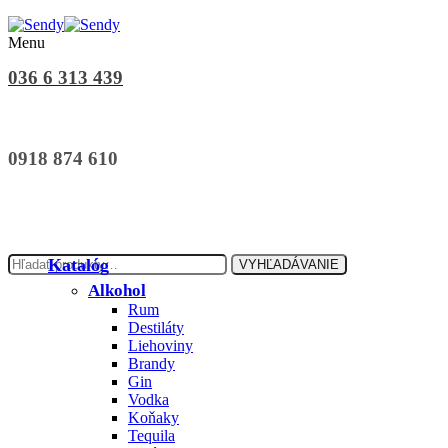
Menu
036 6 313 439
0918 874 610
Hľadať:
Katalóg
VYHĽADÁVANIE
Alkohol
Rum
Destiláty
Liehoviny
Brandy
Gin
Vodka
Koňaky
Tequila