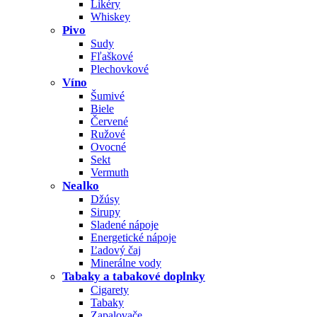
Likéry
Whiskey
Pivo
Sudy
Fľaškové
Plechovkové
Víno
Šumivé
Biele
Červené
Ružové
Ovocné
Sekt
Vermuth
Nealko
Džúsy
Sirupy
Sladené nápoje
Energetické nápoje
Ľadový čaj
Minerálne vody
Tabaky a tabakové doplnky
Cigarety
Tabaky
Zapalovače