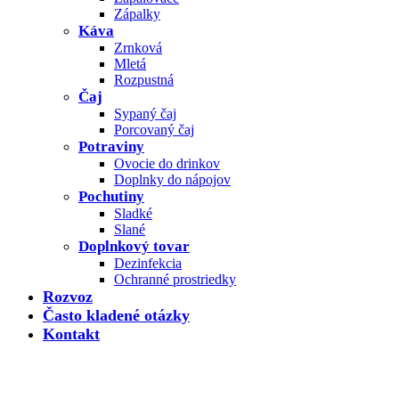
Zápalky
Káva
Zrnková
Mletá
Rozpustná
Čaj
Sypaný čaj
Porcovaný čaj
Potraviny
Ovocie do drinkov
Doplnky do nápojov
Pochutiny
Sladké
Slané
Doplnkový tovar
Dezinfekcia
Ochranné prostriedky
Rozvoz
Často kladené otázky
Kontakt