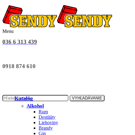
Menu
036 6 313 439
0918 874 610
Hľadať:
Katalóg
VYHĽADÁVANIE
Alkohol
Rum
Destiláty
Liehoviny
Brandy
Gin