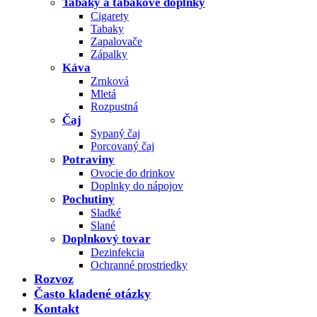
Tabaky a tabakové doplnky
Cigarety
Tabaky
Zapalovače
Zápalky
Káva
Zrnková
Mletá
Rozpustná
Čaj
Sypaný čaj
Porcovaný čaj
Potraviny
Ovocie do drinkov
Doplnky do nápojov
Pochutiny
Sladké
Slané
Doplnkový tovar
Dezinfekcia
Ochranné prostriedky
Rozvoz
Často kladené otázky
Kontakt