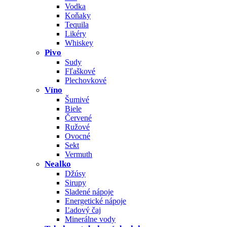
Vodka
Koňaky
Tequila
Likéry
Whiskey
Pivo
Sudy
Fľaškové
Plechovkové
Víno
Šumivé
Biele
Červené
Ružové
Ovocné
Sekt
Vermuth
Nealko
Džúsy
Sirupy
Sladené nápoje
Energetické nápoje
Ľadový čaj
Minerálne vody