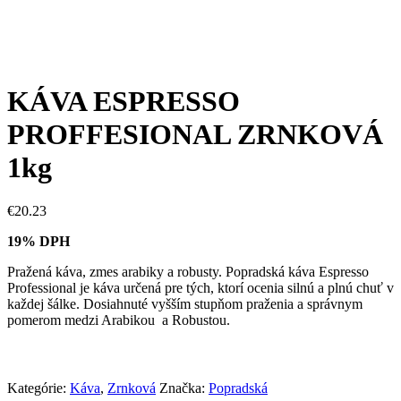
KÁVA ESPRESSO
PROFFESIONAL ZRNKOVÁ
1kg
€
20.23
19% DPH
Pražená káva, zmes arabiky a robusty. Popradská káva Espresso
Professional je káva určená pre tých, ktorí ocenia silnú a plnú chuť v
každej šálke. Dosiahnuté vyšším stupňom praženia a správnym
pomerom medzi Arabikou a Robustou.
Kategórie:
Káva
,
Zrnková
Značka:
Popradská