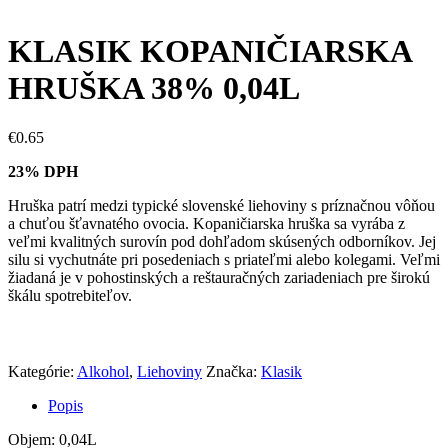
KLASIK KOPANIČIARSKA
HRUŠKA 38% 0,04L
€
0.65
23% DPH
Hruška patrí medzi typické slovenské liehoviny s príznačnou vôňou
a chuťou šťavnatého ovocia. Kopaničiarska hruška sa vyrába z
veľmi kvalitných surovín pod dohľadom skúsených odborníkov. Jej
silu si vychutnáte pri posedeniach s priateľmi alebo kolegami. Veľmi
žiadaná je v pohostinských a reštauračných zariadeniach pre širokú
škálu spotrebiteľov.
Kategórie:
Alkohol
,
Liehoviny
Značka:
Klasik
Popis
Objem: 0,04L