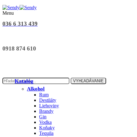
Menu
036 6 313 439
0918 874 610
Hľadať:
Katalóg
VYHĽADÁVANIE
Alkohol
Rum
Destiláty
Liehoviny
Brandy
Gin
Vodka
Koňaky
Tequila