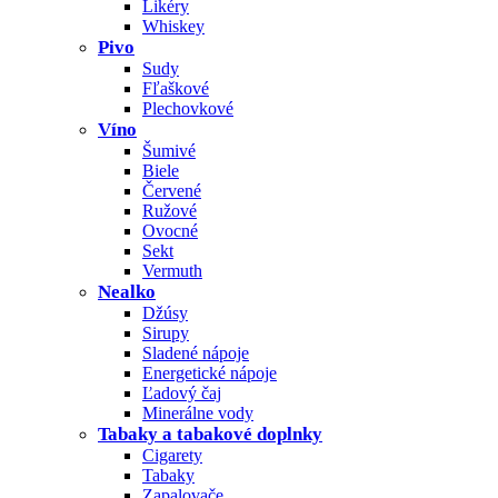
Likéry
Whiskey
Pivo
Sudy
Fľaškové
Plechovkové
Víno
Šumivé
Biele
Červené
Ružové
Ovocné
Sekt
Vermuth
Nealko
Džúsy
Sirupy
Sladené nápoje
Energetické nápoje
Ľadový čaj
Minerálne vody
Tabaky a tabakové doplnky
Cigarety
Tabaky
Zapalovače