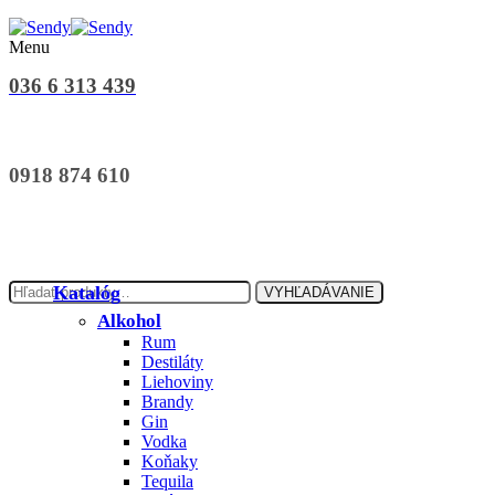
Menu
036 6 313 439
0918 874 610
Hľadať:
Katalóg
VYHĽADÁVANIE
Alkohol
Rum
Destiláty
Liehoviny
Brandy
Gin
Vodka
Koňaky
Tequila