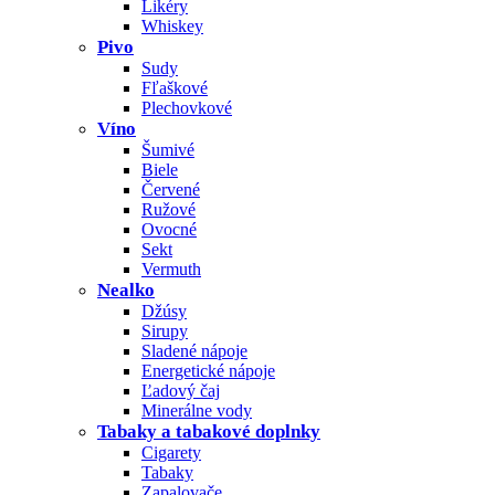
Likéry
Whiskey
Pivo
Sudy
Fľaškové
Plechovkové
Víno
Šumivé
Biele
Červené
Ružové
Ovocné
Sekt
Vermuth
Nealko
Džúsy
Sirupy
Sladené nápoje
Energetické nápoje
Ľadový čaj
Minerálne vody
Tabaky a tabakové doplnky
Cigarety
Tabaky
Zapalovače