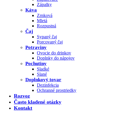
Zápalky
Káva
Zrnková
Mletá
Rozpustná
Čaj
Sypaný čaj
Porcovaný čaj
Potraviny
Ovocie do drinkov
Doplnky do nápojov
Pochutiny
Sladké
Slané
Doplnkový tovar
Dezinfekcia
Ochranné prostriedky
Rozvoz
Často kladené otázky
Kontakt