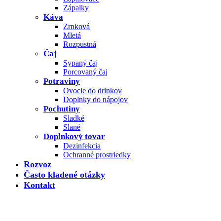
Zápalky
Káva
Zrnková
Mletá
Rozpustná
Čaj
Sypaný čaj
Porcovaný čaj
Potraviny
Ovocie do drinkov
Doplnky do nápojov
Pochutiny
Sladké
Slané
Doplnkový tovar
Dezinfekcia
Ochranné prostriedky
Rozvoz
Často kladené otázky
Kontakt