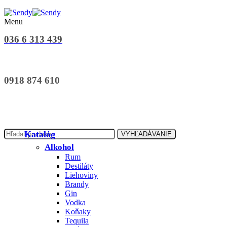
Menu
036 6 313 439
0918 874 610
Hľadať:
Katalóg
VYHĽADÁVANIE
Alkohol
Rum
Destiláty
Liehoviny
Brandy
Gin
Vodka
Koňaky
Tequila