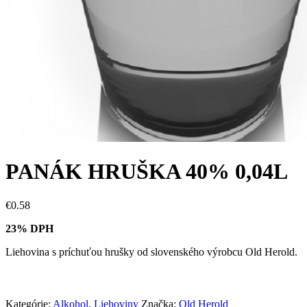
PANÁK HRUŠKA 40% 0,04L
€
0.58
23% DPH
Liehovina s príchuťou hrušky od slovenského výrobcu Old Herold.
Kategórie:
Alkohol
,
Liehoviny
Značka:
Old Herold