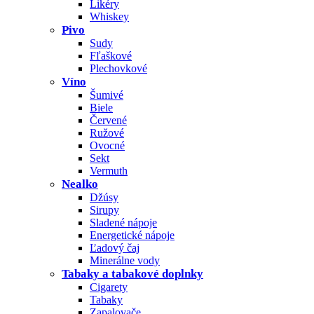
Likéry
Whiskey
Pivo
Sudy
Fľaškové
Plechovkové
Víno
Šumivé
Biele
Červené
Ružové
Ovocné
Sekt
Vermuth
Nealko
Džúsy
Sirupy
Sladené nápoje
Energetické nápoje
Ľadový čaj
Minerálne vody
Tabaky a tabakové doplnky
Cigarety
Tabaky
Zapalovače