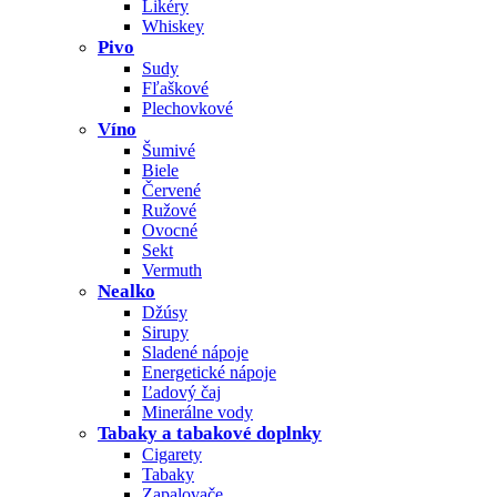
Likéry
Whiskey
Pivo
Sudy
Fľaškové
Plechovkové
Víno
Šumivé
Biele
Červené
Ružové
Ovocné
Sekt
Vermuth
Nealko
Džúsy
Sirupy
Sladené nápoje
Energetické nápoje
Ľadový čaj
Minerálne vody
Tabaky a tabakové doplnky
Cigarety
Tabaky
Zapalovače