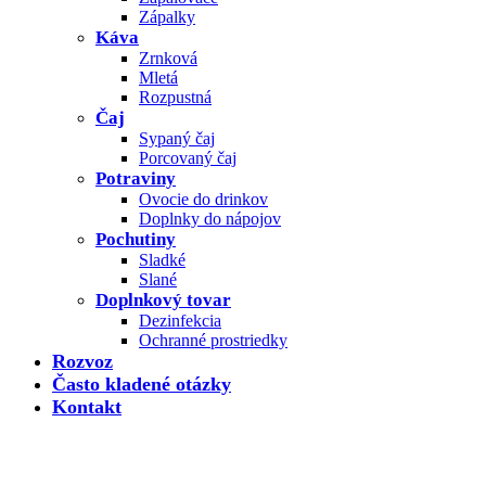
Zápalky
Káva
Zrnková
Mletá
Rozpustná
Čaj
Sypaný čaj
Porcovaný čaj
Potraviny
Ovocie do drinkov
Doplnky do nápojov
Pochutiny
Sladké
Slané
Doplnkový tovar
Dezinfekcia
Ochranné prostriedky
Rozvoz
Často kladené otázky
Kontakt