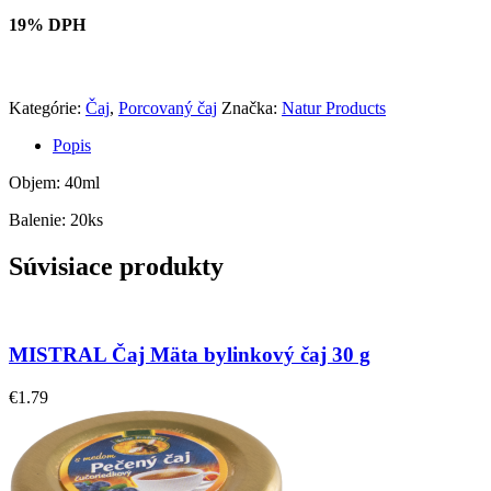
19% DPH
Kategórie:
Čaj
,
Porcovaný čaj
Značka:
Natur Products
Popis
Objem: 40ml
Balenie: 20ks
Súvisiace produkty
MISTRAL Čaj Mäta bylinkový čaj 30 g
€
1.79