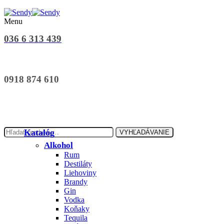
Menu
036 6 313 439
0918 874 610
Hľadať:
Katalóg
VYHĽADÁVANIE
Alkohol
Rum
Destiláty
Liehoviny
Brandy
Gin
Vodka
Koňaky
Tequila