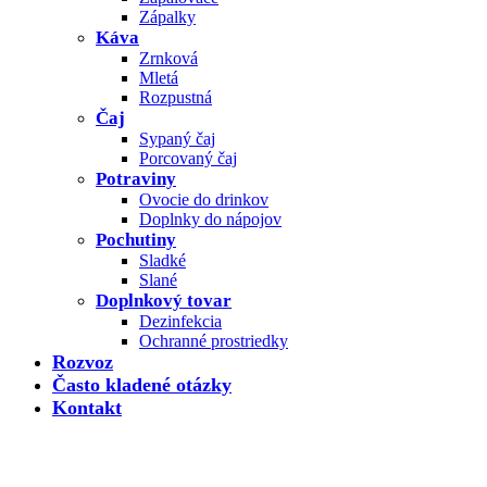
Zápalky
Káva
Zrnková
Mletá
Rozpustná
Čaj
Sypaný čaj
Porcovaný čaj
Potraviny
Ovocie do drinkov
Doplnky do nápojov
Pochutiny
Sladké
Slané
Doplnkový tovar
Dezinfekcia
Ochranné prostriedky
Rozvoz
Často kladené otázky
Kontakt