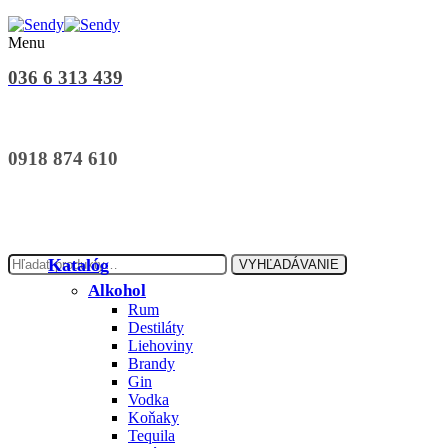
Menu
036 6 313 439
0918 874 610
Hľadať:
Katalóg
VYHĽADÁVANIE
Alkohol
Rum
Destiláty
Liehoviny
Brandy
Gin
Vodka
Koňaky
Tequila