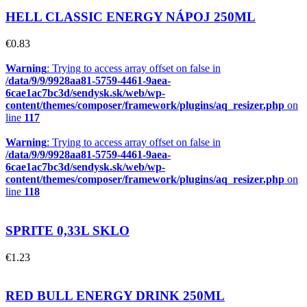
HELL CLASSIC ENERGY NÁPOJ 250ML
€
0.83
Warning
: Trying to access array offset on false in
/data/9/9/9928aa81-5759-4461-9aea-
6cae1ac7bc3d/sendysk.sk/web/wp-
content/themes/composer/framework/plugins/aq_resizer.php
on
line
117
Warning
: Trying to access array offset on false in
/data/9/9/9928aa81-5759-4461-9aea-
6cae1ac7bc3d/sendysk.sk/web/wp-
content/themes/composer/framework/plugins/aq_resizer.php
on
line
118
SPRITE 0,33L SKLO
€
1.23
RED BULL ENERGY DRINK 250ML