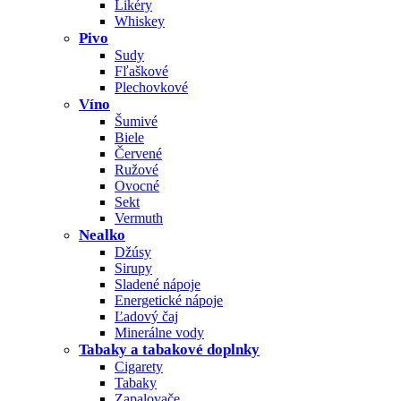
Likéry
Whiskey
Pivo
Sudy
Fľaškové
Plechovkové
Víno
Šumivé
Biele
Červené
Ružové
Ovocné
Sekt
Vermuth
Nealko
Džúsy
Sirupy
Sladené nápoje
Energetické nápoje
Ľadový čaj
Minerálne vody
Tabaky a tabakové doplnky
Cigarety
Tabaky
Zapalovače