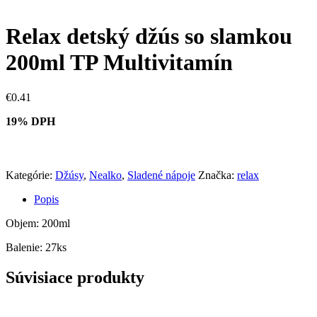
Relax detský džús so slamkou
200ml TP Multivitamín
€
0.41
19% DPH
Kategórie:
Džúsy
,
Nealko
,
Sladené nápoje
Značka:
relax
Popis
Objem: 200ml
Balenie: 27ks
Súvisiace produkty