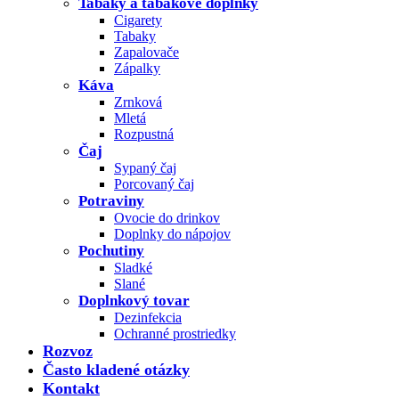
Tabaky a tabakové doplnky
Cigarety
Tabaky
Zapalovače
Zápalky
Káva
Zrnková
Mletá
Rozpustná
Čaj
Sypaný čaj
Porcovaný čaj
Potraviny
Ovocie do drinkov
Doplnky do nápojov
Pochutiny
Sladké
Slané
Doplnkový tovar
Dezinfekcia
Ochranné prostriedky
Rozvoz
Často kladené otázky
Kontakt