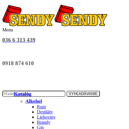
Menu
036 6 313 439
0918 874 610
Hľadať:
Katalóg
VYHĽADÁVANIE
Alkohol
Rum
Destiláty
Liehoviny
Brandy
Gin