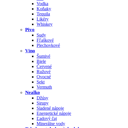
Vodka
Koňaky
Tequila
Likéry
Whiskey
Pivo
Sudy
Fľaškové
Plechovkové
Víno
Šumivé
Biele
Červené
Ružové
Ovocné
Sekt
Vermuth
Nealko
Džúsy
Sirupy
Sladené nápoje
Energetické nápoje
Ľadový čaj
Minerálne vody