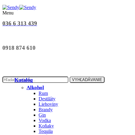
Menu
036 6 313 439
0918 874 610
Hľadať:
Katalóg
VYHĽADÁVANIE
Alkohol
Rum
Destiláty
Liehoviny
Brandy
Gin
Vodka
Koňaky
Tequila