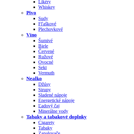
Likéry
Whiskey
Pivo
Sudy
Fľaškové
Plechovkové
Víno
Šumivé
Biele
Červené
Ružové
Ovocné
Sekt
Vermuth
Nealko
Džúsy
Sirupy
Sladené nápoje
Energetické nápoje
Ľadový čaj
Minerálne vody
Tabaky a tabakové doplnky
Cigarety
Tabaky
Zapalovače