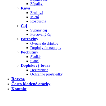
Zápalky
Káva
Zrnková
Mletá
Rozpustná
Čaj
Sypaný čaj
Porcovaný čaj
Potraviny
Ovocie do drinkov
Doplnky do nápojov
Pochutiny
Sladké
Slané
Doplnkový tovar
Dezinfekcia
Ochranné prostriedky
Rozvoz
Často kladené otázky
Kontakt