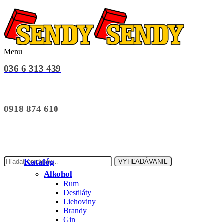
Menu
036 6 313 439
0918 874 610
Hľadať:
Katalóg
VYHĽADÁVANIE
Alkohol
Rum
Destiláty
Liehoviny
Brandy
Gin