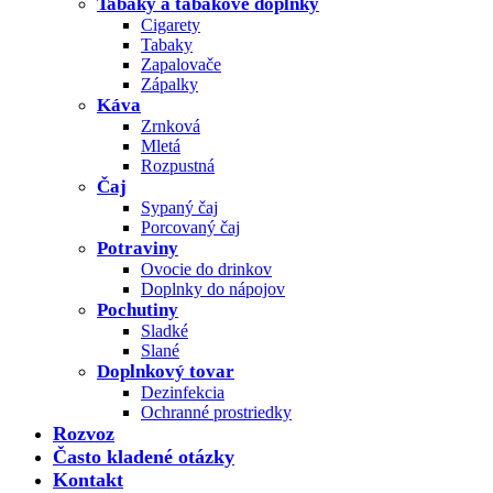
Tabaky a tabakové doplnky
Cigarety
Tabaky
Zapalovače
Zápalky
Káva
Zrnková
Mletá
Rozpustná
Čaj
Sypaný čaj
Porcovaný čaj
Potraviny
Ovocie do drinkov
Doplnky do nápojov
Pochutiny
Sladké
Slané
Doplnkový tovar
Dezinfekcia
Ochranné prostriedky
Rozvoz
Často kladené otázky
Kontakt