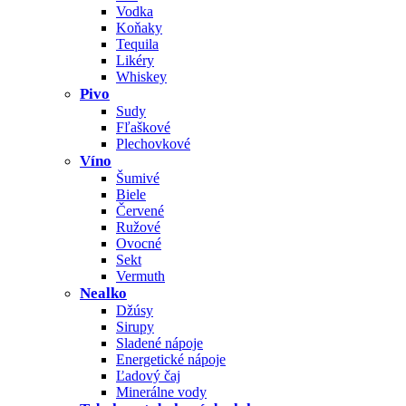
Vodka
Koňaky
Tequila
Likéry
Whiskey
Pivo
Sudy
Fľaškové
Plechovkové
Víno
Šumivé
Biele
Červené
Ružové
Ovocné
Sekt
Vermuth
Nealko
Džúsy
Sirupy
Sladené nápoje
Energetické nápoje
Ľadový čaj
Minerálne vody