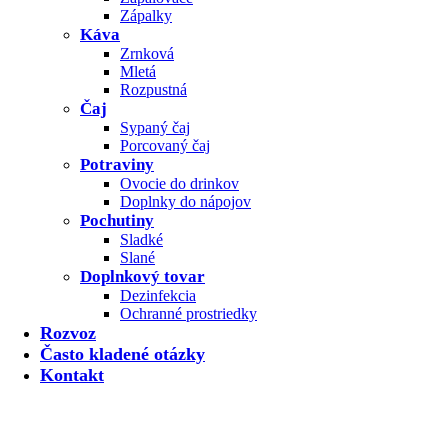
Zápalky
Káva
Zrnková
Mletá
Rozpustná
Čaj
Sypaný čaj
Porcovaný čaj
Potraviny
Ovocie do drinkov
Doplnky do nápojov
Pochutiny
Sladké
Slané
Doplnkový tovar
Dezinfekcia
Ochranné prostriedky
Rozvoz
Často kladené otázky
Kontakt