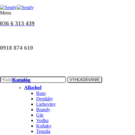
Menu
036 6 313 439
0918 874 610
Katalóg
VYHĽADÁVANIE
Alkohol
Rum
Destiláty
Liehoviny
Brandy
Gin
Vodka
Koňaky
Tequila