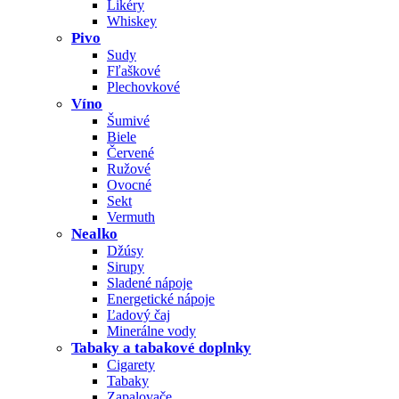
Likéry
Whiskey
Pivo
Sudy
Fľaškové
Plechovkové
Víno
Šumivé
Biele
Červené
Ružové
Ovocné
Sekt
Vermuth
Nealko
Džúsy
Sirupy
Sladené nápoje
Energetické nápoje
Ľadový čaj
Minerálne vody
Tabaky a tabakové doplnky
Cigarety
Tabaky
Zapalovače