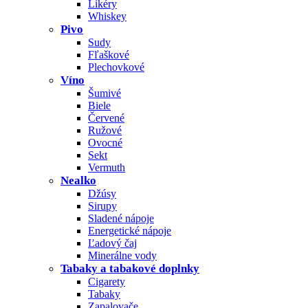
Likéry
Whiskey
Pivo
Sudy
Fľaškové
Plechovkové
Víno
Šumivé
Biele
Červené
Ružové
Ovocné
Sekt
Vermuth
Nealko
Džúsy
Sirupy
Sladené nápoje
Energetické nápoje
Ľadový čaj
Minerálne vody
Tabaky a tabakové doplnky
Cigarety
Tabaky
Zapalovače