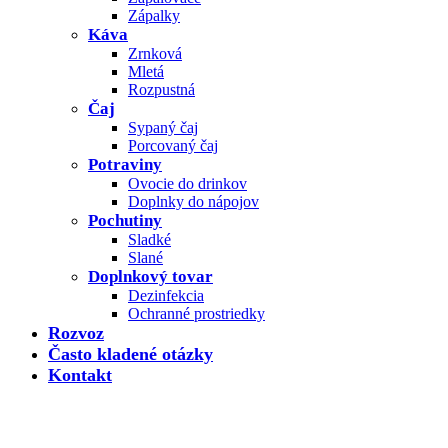
Zápalky
Káva
Zrnková
Mletá
Rozpustná
Čaj
Sypaný čaj
Porcovaný čaj
Potraviny
Ovocie do drinkov
Doplnky do nápojov
Pochutiny
Sladké
Slané
Doplnkový tovar
Dezinfekcia
Ochranné prostriedky
Rozvoz
Často kladené otázky
Kontakt