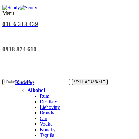
Menu
036 6 313 439
0918 874 610
Hľadať:
Katalóg
VYHĽADÁVANIE
Alkohol
Rum
Destiláty
Liehoviny
Brandy
Gin
Vodka
Koňaky
Tequila